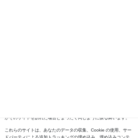
ログインの際さらに、ログイン情報と画面表示情報を保持するた
め、私たちはいくつかの Cookie を設定します。ログイン Cookie
は2日間、画面表示オプション Cookie は1年間保持されます。「ロ
グイン状態を保存する」を選択した場合、ログイン情報は2週間維
持されます。ログアウトするとログイン Cookie は消去されます。
もし投稿を編集または公開すると、さらなる Cookie がブラウザー
に保存されます。この Cookie は個人データを含まず、単に変更し
た投稿の ID を示すものです。1日で有効期限が切れます。
他サイトからの埋め込みコンテンツ
このサイトの投稿には埋め込みコンテンツ (動画、画像、投稿な
ど) が含まれます。他サイトからの埋め込みコンテンツは、訪問者
がそのサイトを訪れた場合とまったく同じように振る舞います。
これらのサイトは、あなたのデータの収集、Cookie の使用、サー
ドパーティによる追加トラッキングの埋め込み、埋め込みコンテ